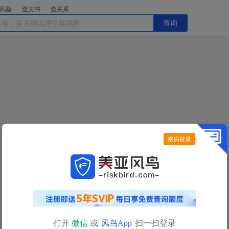
风险
查文书
查关系
查询
打开
微信
或
风鸟App
扫一扫登录