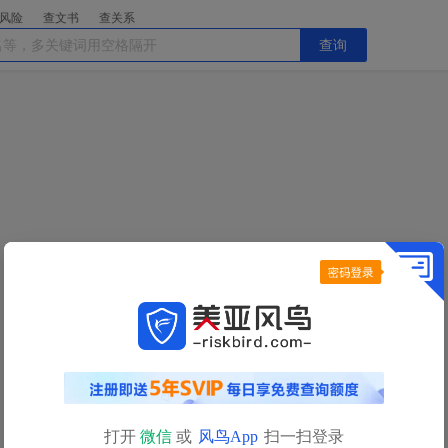
风险
查文书
查关系
查询
打开
微信
或
风鸟App
扫一扫登录