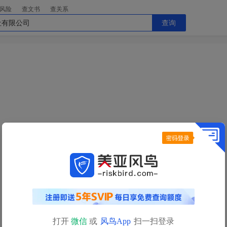
风险
查文书
查关系
查询
今日查询额度已用完
明日
0点
自动恢复
查询额度
如需立即查询，请
充值获取更多查询额度>>
打开
微信
或
风鸟App
扫一扫登录