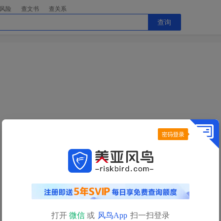
风险
查文书
查关系
查询
今日查询额度已用完
明日
0点
自动恢复
查询额度
如需立即查询，请
充值获取更多查询额度>>
打开
微信
或
风鸟App
扫一扫登录