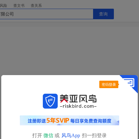
风险
查文书
查关系
查询
今日查询额度已用完
明日
0点
自动恢复
查询额度
如需立即查询，请
充值获取更多查询额度>>
打开
微信
或
风鸟App
扫一扫登录