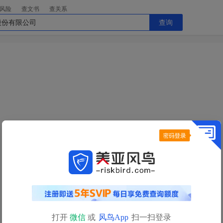
风险
查文书
查关系
查询
今日查询额度已用完
明日
0点
自动恢复
查询额度
如需立即查询，请
充值获取更多查询额度>>
打开
微信
或
风鸟App
扫一扫登录