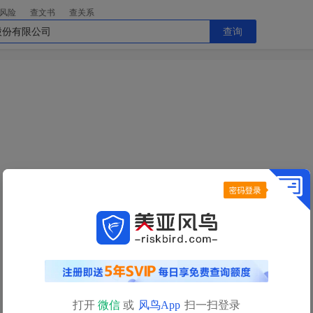
风险
查文书
查关系
查询
今日查询额度已用完
明日
0点
自动恢复
查询额度
如需立即查询，请
充值获取更多查询额度>>
打开
微信
或
风鸟App
扫一扫登录