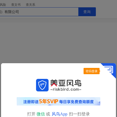
风险
查文书
查关系
查询
今日查询额度已用完
明日
0点
自动恢复
查询额度
如需立即查询，请
充值获取更多查询额度>>
打开
微信
或
风鸟App
扫一扫登录