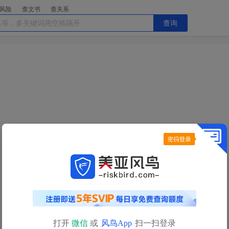
风险
查文书
查关系
查询
今日查询额度已用完
明日
0点
自动恢复
查询额度
如需立即查询，请
充值获取更多查询额度>>
打开
微信
或
风鸟App
扫一扫登录