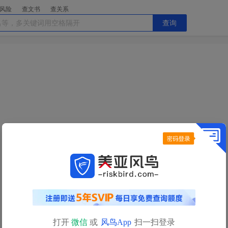
风险
查文书
查关系
查询
今日查询额度已用完
明日
0点
自动恢复
查询额度
如需立即查询，请
充值获取更多查询额度>>
打开
微信
或
风鸟App
扫一扫登录