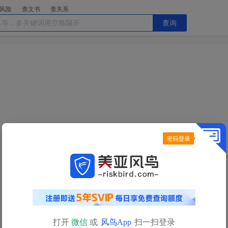
风险
查文书
查关系
查询
今日查询额度已用完
明日
0点
自动恢复
查询额度
如需立即查询，请
充值获取更多查询额度>>
打开
微信
或
风鸟App
扫一扫登录